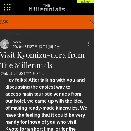
空室検索
記事
VIEW ALL
kyoto
VIEW ALL
2020年8月27日
読了時間: 5分
Visit Kyomizu-dera from
Kyoto
The Millennials
Shibuya
Fukuoka
更新日：
2021年1月24日
Hey folks! After talking with you and 
discussing the easiest way to 
access main touristic venues from 
our hotel, we came up with the idea 
of making ready-made itineraries. We 
have the feeling that it could be very 
handy for those of you who visit 
Kyoto for a short time, or for the 