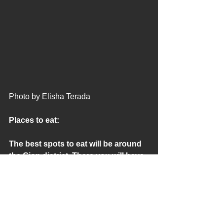
Photo by Elisha Terada
Places to eat:
The best spots to eat will be around 
the Gion district. There you will have 
a wide range of restaurants. 
However, do not miss on street food! 
Sannen Zaka and Ninen Zaka are full 
of small shops where you can enjoy 
a wide variety of japanese finger 