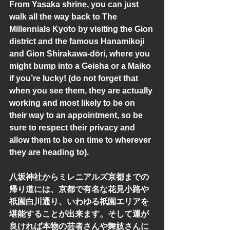
From Yasaka shrine, you can just 
walk all the way back to The 
Millennials Kyoto by visiting the Gion 
district and the famous Hanamikoji 
and Gion Shirakawa-dōri, where you 
might bump into a Geisha or a Maiko 
if you’re lucky! (do not forget that 
when you see them, they are actually 
working and most likely to be on 
their way to an appointment, so be 
sure to respect their privacy and 
allow them to be on time to wherever 
they are heading to). 
八坂神社からミレニアルズ京都までの
帰り道には、京都で有名な花見小路や
祇園白川通り、いわゆる祇園エリアを
堪能することが出来ます。そして運が
良ければ本物の芸者さんや舞妓さんに